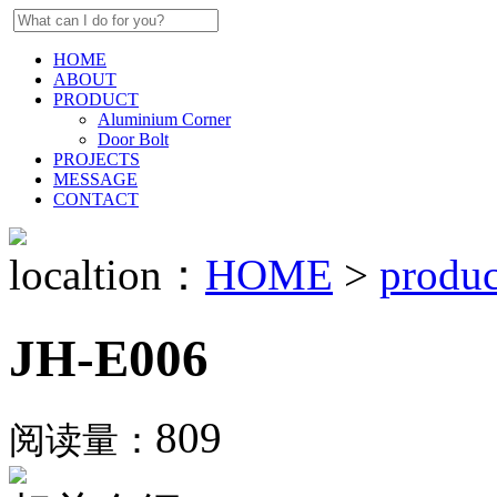
HOME
ABOUT
PRODUCT
Aluminium Corner
Door Bolt
PROJECTS
MESSAGE
CONTACT
localtion：
HOME
>
produc
JH-E006
809
阅读量：